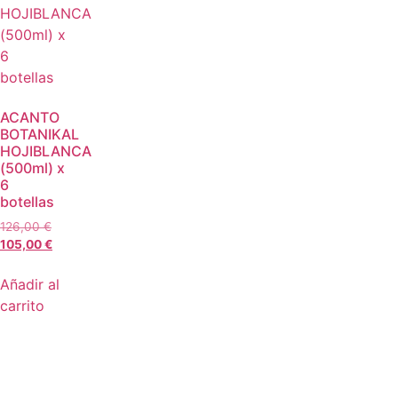
ACANTO
BOTANIKAL
HOJIBLANCA
(500ml) x
6
botellas
126,00
€
105,00
€
Añadir al
carrito