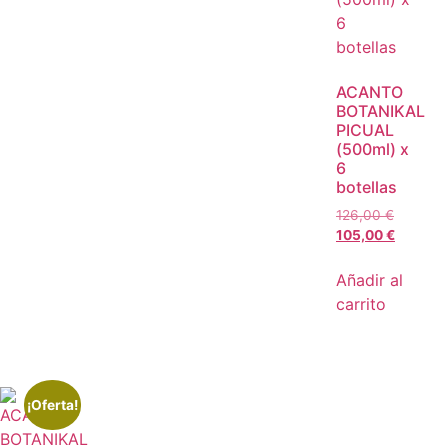
ACANTO
BOTANIKAL
PICUAL
(500ml) x
6
botellas
126,00
€
105,00
€
Añadir al
carrito
¡Oferta!