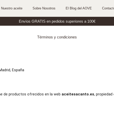
Nuestro aceite
Sobre Nosotros
El Blog del AOVE
Contact
Envíos GRATIS en pedidos superiores a 100€
Términos y condiciones
 Madrid, España
ne de productos ofrecidos en la web
aceitesacanto.es
, propieda