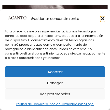
Gestionar consentimiento
Para ofrecer las mejores experiencias, utilizamos tecnologías
como las cookies para almacenar y/o acceder a la información
del dispositivo. El consentimiento de estas tecnologías nos
permitirá procesar datos como el comportamiento de
navegación o las identificaciones únicas en este sitio. No
consentir o retirar el consentimiento, puede afectar negativamente
a ciertas características y funciones.
Los polifenoles son compuestos bioactivos naturales
presentes en la aceituna, especialmente abundantes
Aceptar
en variedades como la picual, conocida por su
carácter amargo, su picor elegante y su
Denegar
extraordinaria estabilidad. Estos compuestos no solo
definen el perfil sensorial del aceite, sino que también
Ver preferencias
son responsables de sus propiedades antioxidantes y
beneficios para la salud. En Aceites […]
Política de Cookies
Política de Privacidad
Aviso Legal