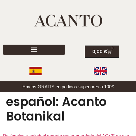
0
0,00
€
Envíos GRATIS en pedidos superiores a 100€
español:
Acanto
Botanikal
Polifenoles y salud: el secreto mejor guardado del AOVE de alta